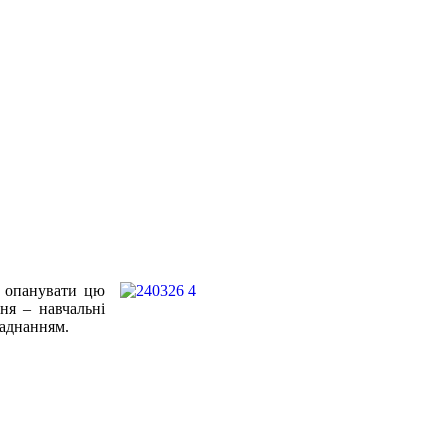
ю опанувати цю
ння – навчальні
бладнанням.