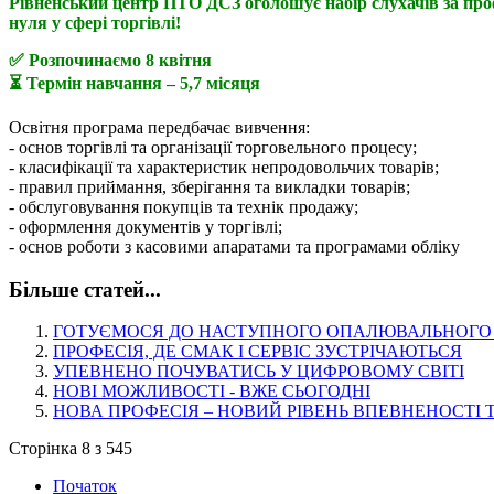
Рівненський центр ПТО ДСЗ оголошує набір слухачів за пр
нуля у сфері торгівлі!
✅ Розпочинаємо 8 квітня
⏳ Термін навчання – 5,7 місяця
Освітня програма передбачає вивчення:
- основ торгівлі та організації торговельного процесу;
- класифікації та характеристик непродовольчих товарів;
- правил приймання, зберігання та викладки товарів;
- обслуговування покупців та технік продажу;
- оформлення документів у торгівлі;
- основ роботи з касовими апаратами та програмами обліку
Більше статей...
ГОТУЄМОСЯ ДО НАСТУПНОГО ОПАЛЮВАЛЬНОГО
ПРОФЕСІЯ, ДЕ СМАК І СЕРВІС ЗУСТРІЧАЮТЬСЯ
УПЕВНЕНО ПОЧУВАТИСЬ У ЦИФРОВОМУ СВІТІ
НОВІ МОЖЛИВОСТІ - ВЖЕ СЬОГОДНІ
НОВА ПРОФЕСІЯ – НОВИЙ РІВЕНЬ ВПЕВНЕНОСТІ 
Сторінка 8 з 545
Початок