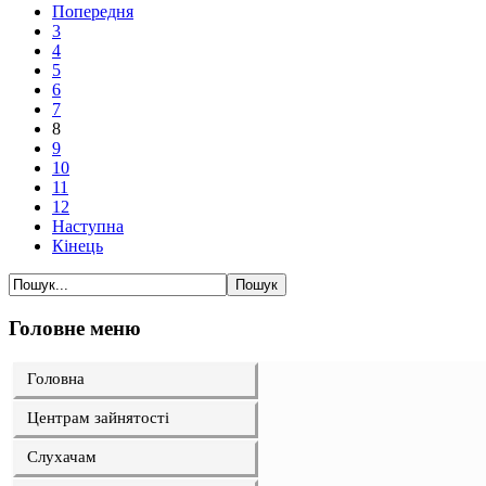
Попередня
3
4
5
6
7
8
9
10
11
12
Наступна
Кінець
Головне меню
Головна
Центрам зайнятості
Слухачам