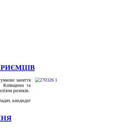
ПРИЄМЦІВ
умкове заняття
и, Київщини та
лізом ризиків.
ладач, кандидат
ННЯ