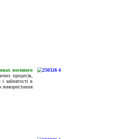
мовах воєнного
ичих процесів,
і зайнятості в
ож використання