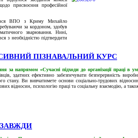
щодо присвоєння професійної
стався ВПО з Криму Михайло
еребуваючи за кордоном, здобув
оматичного зварювання. Нині,
ся з необхідністю підтвердити
СИВНИЙ ПІЗНАВАЛЬНИЙ КУРС
я за напрямом «Сучасні підходи до організації праці в у
вців, здатних ефективно забезпечувати безперервність виробн
о стану. Ви вивчатимете основи соціально-трудових відносин 
вих відносин, психологію праці та соціальну взаємодію, а так
 ЗАВЖДИ