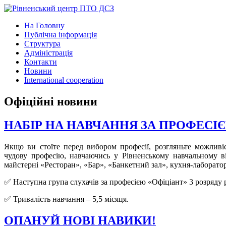
На Головну
Публічна інформація
Структура
Адміністрація
Контакти
Новини
International cooperation
Офіційні новини
НАБІР НА НАВЧАННЯ ЗА ПРОФЕСІ
Якщо ви стоїте перед вибором професії, розгляньте можлив
чудову професію, навчаючись у Рівненському навчальному відд
майстерні «Ресторан», «Бар», «Банкетний зал», кухня-лаборато
✅ Наступна група слухачів за професією «Офіціант» 3 розряду 
✅ Тривалість навчання – 5,5 місяця.
ОПАНУЙ НОВІ НАВИКИ!