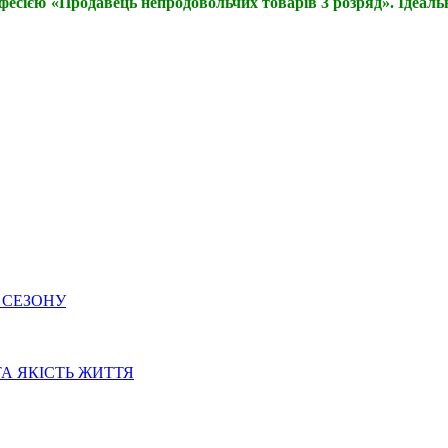
офесією
«Продавець непродовольчих товарів 3 розряд».
Ідеальн
 СЕЗОНУ
ТА ЯКІСТЬ ЖИТТЯ