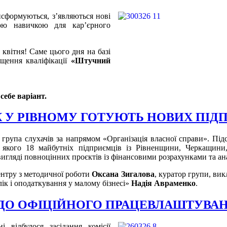
нсформуються, з’являються нові
ною навичкою для кар’єрного
квітня! Саме цього дня на базі
щення кваліфікації
«Штучний
ебе варіант.
ЯК У РІВНОМУ ГОТУЮТЬ НОВИХ ПІД
рупа слухачів за напрямом «Організація власної справи». Підс
ас якого 18 майбутніх підприємців із Рівненщини, Черкащин
вигляді повноцінних проєктів із фінансовими розрахунками та ана
ентру з методичної роботи
Оксана Зигалова
, куратор групи, вик
ік і оподаткування у малому бізнесі»
Надія Авраменко
.
 ДО ОФІЦІЙНОГО ПРАЦЕВЛАШТУВА
і відбулося засідання комісії