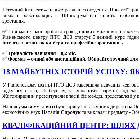
Штучний інтелект – це вже реальне сьогодення. Професії тра
вимоги роботодавців, а ШІ-інструменти стають необхід
зростання.
✅ І ви маєте шанс зробити крок до нових можливостей вже 6 
Рівненського центру ПТО ДСЗ стартує 5-денний курс підви
інтелект: розвиток кар’єри та професійне зростання»
.
✅
Тривалість навчання – 0,2 міс.
✅
Формат – очний або дистанційний. Обирайте зручний для с
18 МАЙБУТНІХ ІСТОРІЙ УСПІХУ: 
У Рівненському центрі ПТО ДСЗ завершила навчання чергова г
відбулося вчора, 26 березня, у змішаному форматі, під ч
Житомирщини презентували власні бізнес-ідеї, представлені у 
На підсумковому занятті були присутні заступник директора Ц
економічних наук
Наталія Сирочук
та викладач предмету «Обл
КВАЛІФІКАЦІЙНИЙ ЦЕНТР: ШЛЯХ
На базі Олександрійського навчального відділення сьогодн