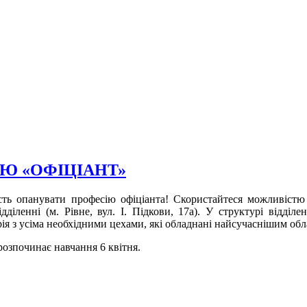
ЄЮ «ОФІЦІАНТ»
ість опанувати професію офіціанта! Скористайтеся можливіст
іленні (м. Рівне, вул. І. Підкови, 17а). У структурі відділе
рія з усіма необхідними цехами, які обладнані найсучаснішим о
розпочинає навчання 6 квітня.