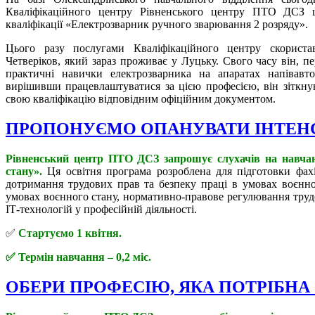
Кваліфікаційного центру Рівненського центру ПТО ДСЗ 
кваліфікації «Електрозварник ручного зварювання 2 розряду».
Цього разу послугами Кваліфікаційного центру скори
Четверіков, який зараз проживає у Луцьку. Свого часу він, п
практичні навички електрозварника на апаратах напівавт
вирішивши працевлаштуватися за цією професією, він зіткнув
свою кваліфікацію відповідним офіційним документом.
ПРОПОНУЄМО ОПАНУВАТИ ІНТЕН
Рівненський центр ПТО ДСЗ запрошує слухачів на навчанн
стану».
Ця освітня програма розроблена для підготовки фахі
дотримання трудових прав та безпеку праці в умовах воєнног
умовах воєнного стану, нормативно-правове регулювання трудо
ІТ-технологій у професійній діяльності.
✅
Стартуємо 1 квітня.
✅ Термін навчання – 0,2 міс.
ОБЕРИ ПРОФЕСІЮ, ЯКА ПОТРІБНА