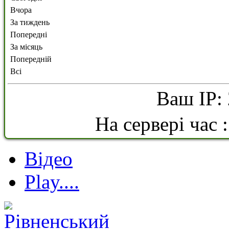
Вчора
За тиждень
Попередні
За місяць
Попередній
Всі
Ваш IP: 
На сервері час 
Відео
Play....