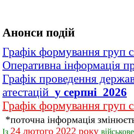
Анонси подій
Графік формування груп 
Оперативна інформація п
Графік проведення держав
атестацій
у серпні 2026
Графік формування груп с
*поточна інформація змінюєть
24 лютого 2022 року
Із
військов