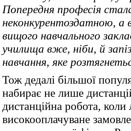
Попередня професія стал
неконкуренто­здатною, а
вищого навчального закла
училища вже, ніби, й запіз
навчання, яке розтягнетьс
Тож дедалі більшої популя
набирає не лише дистанці
дистанційна робота, коли
високооплачуване замовле