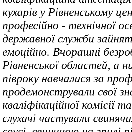
кухарів у Рівненському це
професійно - технічної ос
державної служби зайнят
емоційно. Вчорашні безро
Рівненської областей, а 
півроку навчалися за про
продемонстрували свої зна
кваліфікаційної комісії 
слухачі частували свиняч
соусі, свининою на грилі 