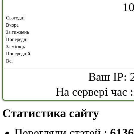
1
Сьогодні
Вчора
За тиждень
Попередні
За місяць
Попередній
Всі
Ваш IP: 
На сервері час 
Статистика сайту
Перегляди статей :
6136