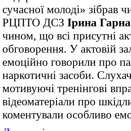
сучасної молоді» зібрав ч
РЦПТО ДСЗ
Ірин
а
Гарна
чином, що всі присутні а
обговорення. У актовій 
емоційно говорили про па
наркотичні засоби. Слуха
мотивуючі тренінгові впра
відеоматеріали про шкідл
коментували особливо емо