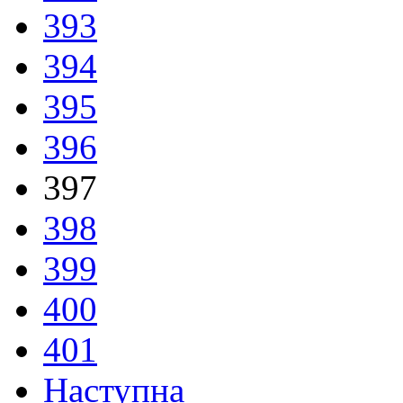
393
394
395
396
397
398
399
400
401
Наступна