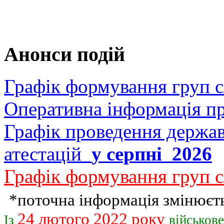
Анонси подій
Графік формування груп 
Оперативна інформація п
Графік проведення держав
атестацій
у серпні 2026
Графік формування груп с
*поточна інформація змінюєть
24 лютого 2022 року
Із
військов