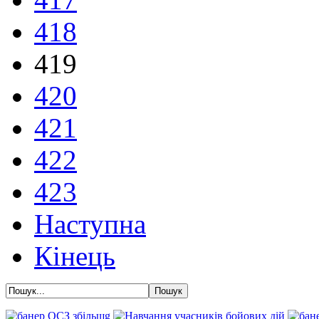
418
419
420
421
422
423
Наступна
Кінець