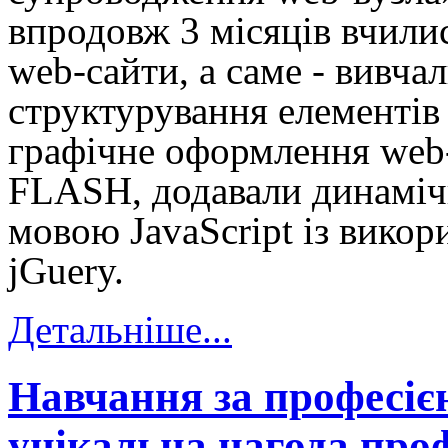
впродовж 3 місяців вчили
web
-сайти, а саме - вивча
структурування елементі
графічне оформлення
web
FLASH
, додавали динамі
мовою
JavaScript
із викор
jGuery.
Детальніше...
Навчання за професіє
унікальна нагода проф