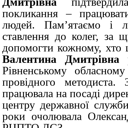
Дмитрівна
підтвердил
покликання – працюват
людей. Пам’ятаємо і 
ставлення до колег, за 
допомогти кожному, хто ц
Валентина Дмитрівна
р
Рівненському обласному
провідного методиста
працювала на посаді дире
центру державної служби
роки очолювала Олександ
РЦПТО ДСЗ.