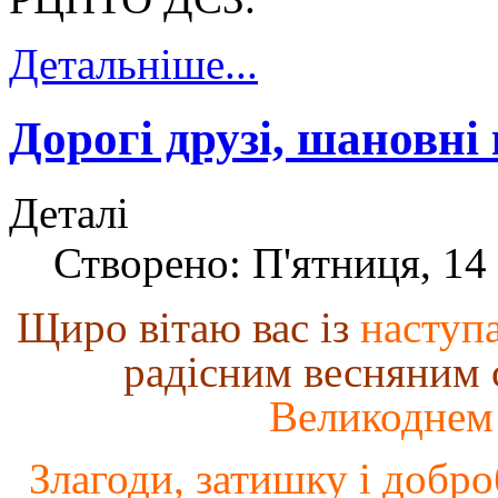
Детальніше...
Дорогі друзі, шановні
Деталі
Створено: П'ятниця, 14 
Щ
ир
о
віта
ю вас і
з
наступ
радісним весняним 
Великоднем
З
лагоди,
затишку і
добро