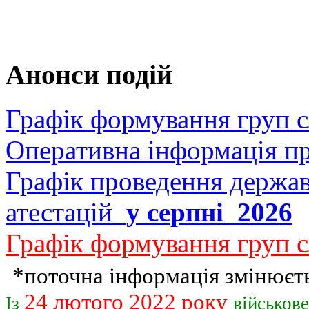
Анонси подій
Графік формування груп 
Оперативна інформація п
Графік проведення держав
атестацій
у серпні 2026
Графік формування груп с
*поточна інформація змінюєть
24 лютого 2022 року
Із
військов