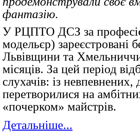
продемонстрували своє в
фантазію.
У РЦПТО ДСЗ за професіє
модельєр) зареєстровані б
Львівщини та Хмельниччи
місяців. За цей період ві
слухачів: із невпевнених,
перетворилися на амбітних
«почерком» майстрів.
Детальніше...