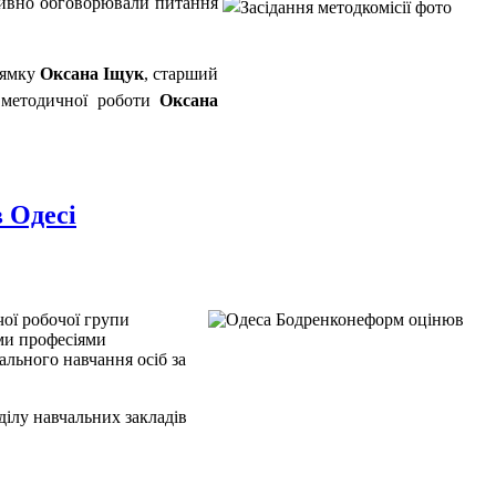
ктивно обговорювали питання
рямку
Оксана Іщук
, старший
 методичної роботи
Оксана
 Одесі
чої робочої групи
ими професіями
ального навчання осіб за
ділу навчальних закладів