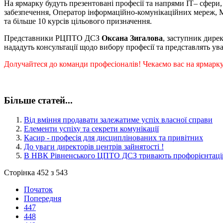
На ярмарку будуть презентовані професії та напрями
IT
– сфери,
забезпечення, Оператор інформаційно-комунікаційних мереж, 
та більше 10 курсів цільового призначення.
Представники РЦПТО ДСЗ
Оксана Зигалова
, заступник дире
нададуть консультації щодо вибору професії та представлять ува
Долучайтеся до команди професіоналів! Чекаємо вас на ярмарку
Більше статей...
Від вміння продавати залежатиме успіх власної справи
Елементи успіху та секрети комунікації
Касир - професія для дисциплінованих та привітних
До уваги директорів центрів зайнятості !
В НВК Рівненського ЦПТО ДСЗ тривають профорієнтаційн
Сторінка 452 з 543
Початок
Попередня
447
448