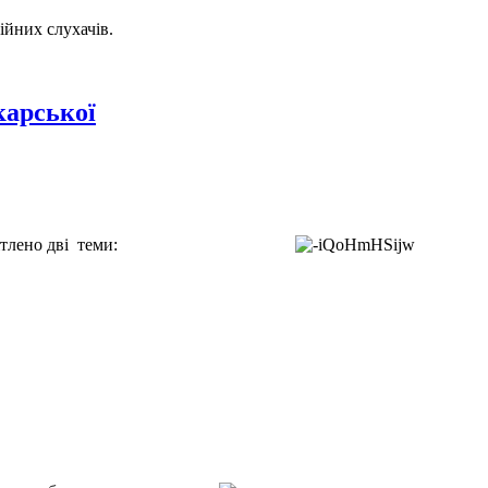
ійних слухачів.
карської
ітлено дві теми: