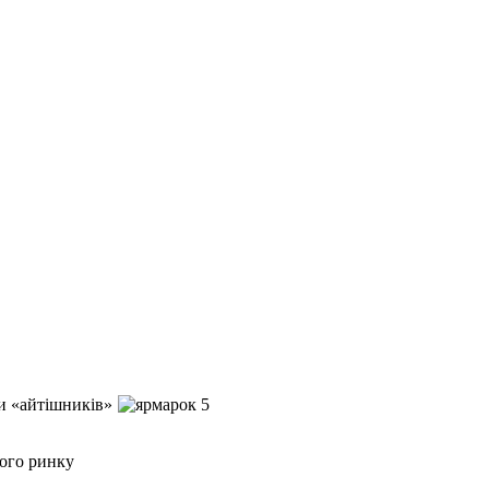
ти «айтішників»
кого ринку