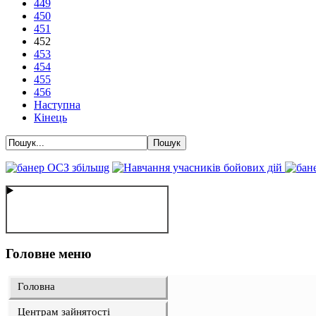
449
450
451
452
453
454
455
456
Наступна
Кінець
Головне меню
Головна
Центрам зайнятості