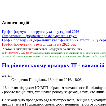
Анонси подій
Графік формування груп слухачів
у серпні 2026
Оперативна інформація про формування груп
Графік проведення державних кваліфікаційних атестацій
у сер
Графік формування груп слухачів на
2026 рік
*поточна інформація змінюється. Слідкуйте за оновленням
24 лютого 2022 року
Із
військове широкомасштабне вторгнення росії спричинило особ
Заклад освіти не припиняє надавати освітні послуги та запрошує д
На рівненському ярмарку ІТ - вакансій 
Деталі
Створено: Понеділок, 18 квітня 2016, 18:08
16 квітня під дахом НУВГП зібралося чимало гостей - відвідува
- роботодавців, тих, хто шукає роботу за фахом, і тих, хто лиш
На заході було проведено ряд майстер-класів, лекцій від кращих
праці в галузі ІТ ділилися своїми досягненнями та обговорюва