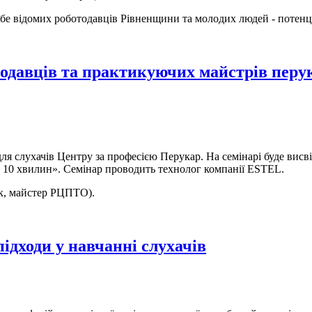
ебе відомих роботодавців Рівненщини та молодих людей - потенц
тодавців та практикуючих майстрів перу
ля слухачів Центру за професією Перукар. На семінарі буде висв
а 10 хвилин».
Семінар проводить технолог компанії ESTEL.
ік, майстер РЦПТО).
дходи у навчанні слухачів