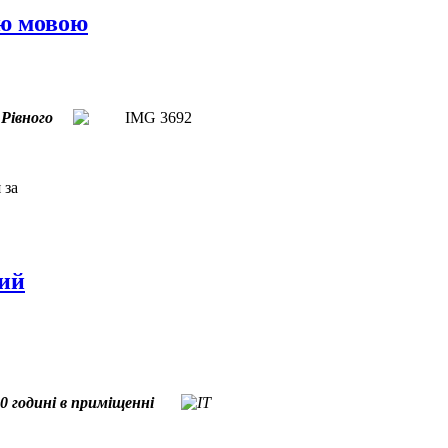
єю мовою
Рівного
 за
ний
0 годині в приміщенні