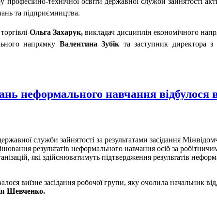
тру професійно-технічної освіти державної служби зайнятості а
нань та підприємництва.
 торгівлі
Ольга Захарук,
викладач дисциплін економічного нап
ельного напрямку
Валентина Зубік
та заступник директора з
тань неформального навчання відбулося в
ержавної служби зайнятості за результатами засідання Міжвідом
цінювання результатів неформального навчання осіб за робітнич
анізацій, які здійснюватимуть підтвердження результатів неформ
алося виїзне засідання робочої групи, яку очолила начальник від
ія Шевченко.