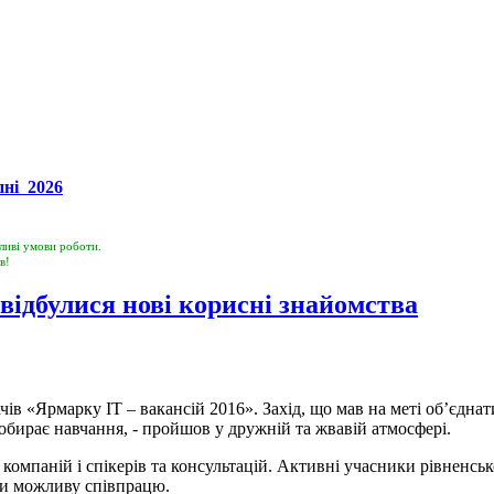
пні 2026
ливі умови роботи.
о співпраці роботодавців!
відбулися нові корисні знайомства
чів «Ярмарку ІТ – вакансій 2016». Захід, що мав на меті об’єдна
е обирає навчання, - пройшов у дружній та жвавій атмосфері.
 компаній і спікерів та консультацій. Активні учасники рівненсь
ли можливу співпрацю.