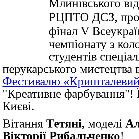
Млинівського від
РЦПТО ДСЗ, про
фінал
V Всеукраї
чемпіонату з ко
студентів спеціал
перукарського мистецтва 
Фестивалю «Кришталевий
"Креативне фарбування"! Ї
Києві.
Вітання
Тетяні,
моделі
Ал
Вікторії Рибальченко
!