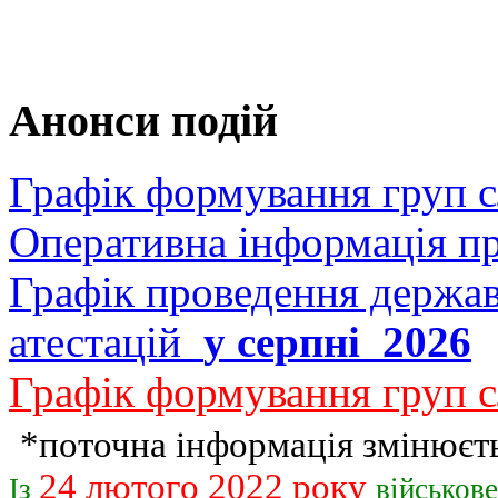
Анонси подій
Графік формування груп 
Оперативна інформація п
Графік проведення держав
атестацій
у серпні 2026
Графік формування груп с
*поточна інформація змінюєть
24 лютого 2022 року
Із
військов