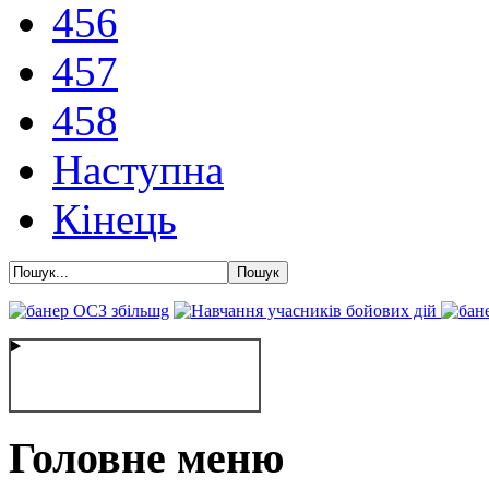
456
457
458
Наступна
Кінець
Головне меню