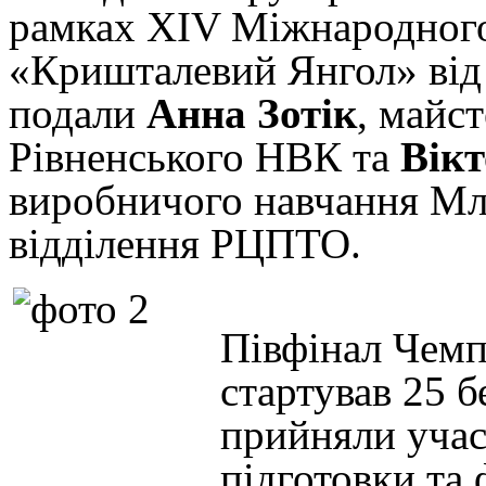
рамках ХIV Міжнародног
«Кришталевий Янгол» ві
подали
Анна Зотік
, майс
Рівненського НВК та
Вікт
виробничого навчання Мл
відділення РЦПТО.
Півфінал Чем
стартував 25 
прийняли учас
підготовки та