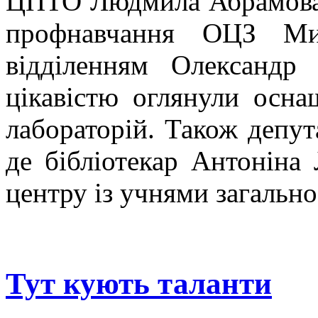
ЦПТО Людмила Абрамова, 
профнавчання ОЦЗ Мих
відділенням Олександр
цікавістю оглянули осна
лабораторій. Також депут
де бібліотекар Антоніна
центру із учнями загально
Тут кують таланти