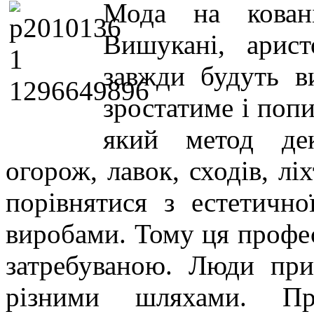
Мода на кован
Вишукані, арист
завжди будуть ви
зростатиме і поп
який метод дек
огорож, лавок, сходів, лі
порівнятися з естетично
виробами. Тому ця профес
затребуваною. Люди при
різними шляхами. Пр