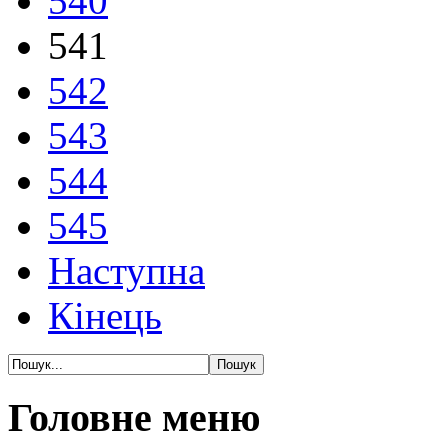
540
541
542
543
544
545
Наступна
Кінець
Головне меню