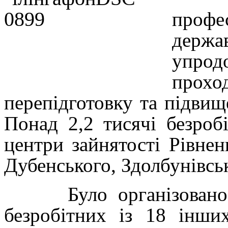
проф
держ
упрод
прохо
перепідготовку та підвище
Понад 2,2 тисячі безроб
центри зайнятості Рівнен
Дубенського, Здолбунівсь
Було організовано та
безробітних із 18 інши