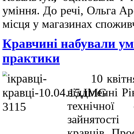
уміння. До речі, Ольга Ар
місця у магазинах споживч
Кравчині набували умі
практики
10 квіт
відділенні Р
технічної
зайнятості
кравців. Про