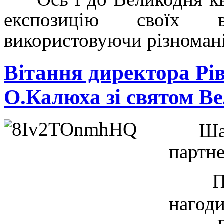
експозицію своїх в
використовуючи різномані
Вітання директора Р
О.Калюха зі святом В
Шанов
партн
Прий
нагод