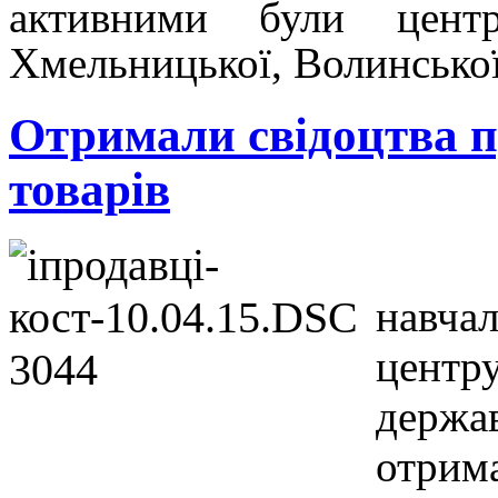
активними були центри
Хмельницької, Волинської
Отримали свідоцтва п
товарів
навчал
центр
держ
отрим