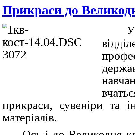
Прикраси до Великод
У
відді
проф
держа
навча
вчать
прикраси, сувеніри та ін
матеріалів.
Ось і до Великодня кві