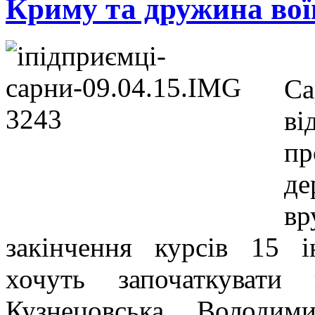
Криму та дружина во
С
ві
пр
де
в
закінчення курсів 15 і
хочуть започаткувати
Кузнецовська, Володим