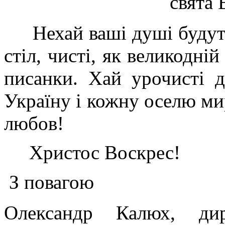
свята 
Нехай ваші душі будуть 
стіл, чисті, як великодній
писанки.
Хай
урочисті
д
Україну і кожну
оселю
мир
любов
!
Христос Воскрес!
З повагою
Олександр Калюх, дир