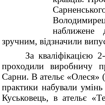
Сарненсь
Володимирец
наближене 
зручним, відзначили випус
За кваліфікацією 2-3 
проходили виробничу п
Сарни. В ательє «Олеся» (
практики набували умінь
Куськовець, в ательє «Т