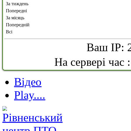
За тиждень
Попередні
За місяць
Попередній
Всі
Ваш IP: 
На сервері час 
Відео
Play....