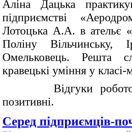
Аліна Дацька практику
підприємстві «Аеродр
Лотоцька А.А. в ательє 
Поліну Вільчинську,
Омельковець. Решта сл
кравецькі уміння у класі-
Відгуки роботодавц
позитивні.
Серед підприємців-поч